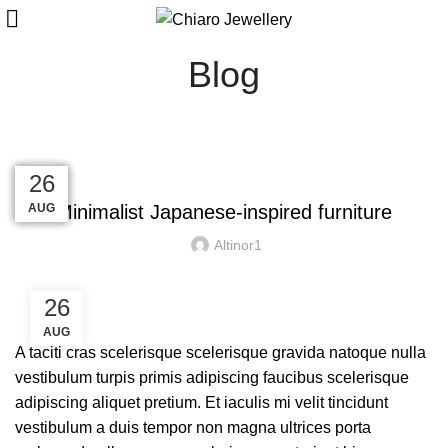
Blog
INSPIRATION
27
27
27
27
27
26
AUG
AUG
AUG
AUG
AUG
AUG
Minimalist Japanese-inspired furniture
Altinor1
26
AUG
A taciti cras scelerisque scelerisque gravida natoque nulla
vestibulum turpis primis adipiscing faucibus scelerisque
adipiscing aliquet pretium. Et iaculis mi velit tincidunt
vestibulum a duis tempor non magna ultrices porta