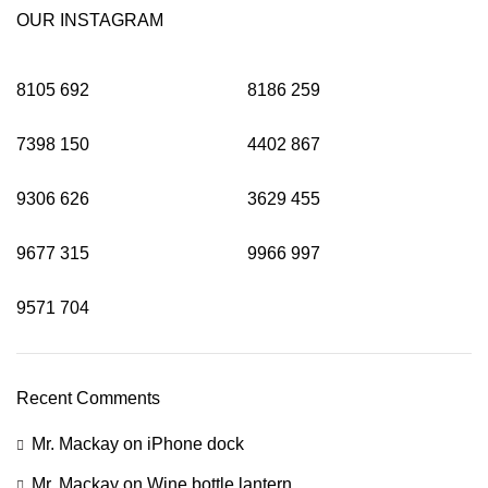
OUR INSTAGRAM
8105
692
8186
259
7398
150
4402
867
9306
626
3629
455
9677
315
9966
997
9571
704
Recent Comments
Mr. Mackay
on
iPhone dock
Mr. Mackay
on
Wine bottle lantern